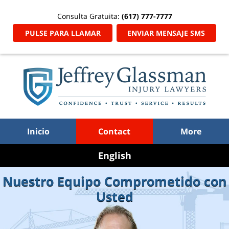
Consulta Gratuita:
(617) 777-7777
PULSE PARA LLAMAR
ENVIAR MENSAJE SMS
Inicio
Contact
More
Go
to
Nuestro Equipo Comprometido con
English
Usted
Site