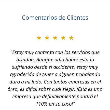
Comentarios de Clientes
★★★★★
★★★★★
"Usé los servicios de Jeffrey Glassman Injury
"Estoy muy contenta con los servicios que
Lawyers para un doloroso y frustrante caso
brindan. Aunque odio haber estado
sufriendo desde el accidente, estoy muy
de compensación laboral y tuve una
agradecida de tener a alguien trabajando
experiencia absolutamente fantástica.
duro a mi lado. Con tantas empresas en el
Fueron atentos, profesionales, expertos,
área, es difícil saber cuál elegir; ¡Esta es una
transparentes y genuinamente cuidadosos.
empresa que definitivamente pondrá el
No puedo recomendarlos lo
110% en su caso!”
suficientemente."