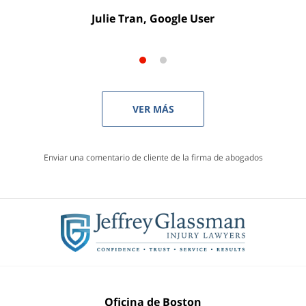
Anna K, Usuaria de Yelp
Julie Tran, Google User
VER MÁS
Enviar una comentario de cliente de la firma de abogados
Oficina de Boston