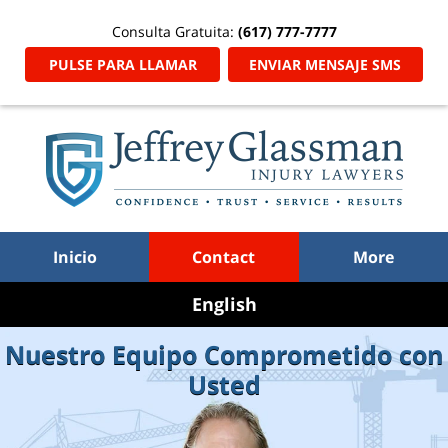
Consulta Gratuita:
(617) 777-7777
PULSE PARA LLAMAR
ENVIAR MENSAJE SMS
Inicio
Contact
More
Go
to
Nuestro Equipo Comprometido con
English
Usted
Site