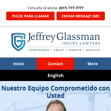
Consulta Gratuita:
(617) 777-7777
PULSE PARA LLAMAR
ENVIAR MENSAJE SMS
Inicio
Contact
More
Go
to
Nuestro Equipo Comprometido con
English
Usted
Site