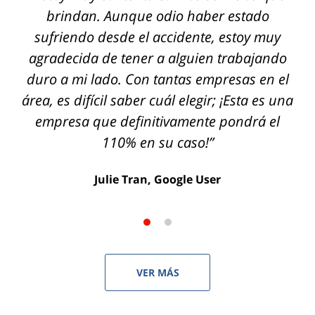
Lawyers para un doloroso y frustrante caso
brindan. Aunque odio haber estado
sufriendo desde el accidente, estoy muy
de compensación laboral y tuve una
agradecida de tener a alguien trabajando
experiencia absolutamente fantástica.
duro a mi lado. Con tantas empresas en el
Fueron atentos, profesionales, expertos,
área, es difícil saber cuál elegir; ¡Esta es una
transparentes y genuinamente cuidadosos.
empresa que definitivamente pondrá el
No puedo recomendarlos lo
110% en su caso!”
suficientemente."
Anna K, Usuaria de Yelp
Julie Tran, Google User
VER MÁS