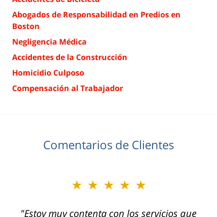
Abogados de Responsabilidad en Predios en
Boston
Negligencia Médica
Accidentes de la Construcción
Homicidio Culposo
Compensación al Trabajador
Comentarios de Clientes
★★★★★
★★★★★
"Usé los servicios de Jeffrey Glassman Injury
"Estoy muy contenta con los servicios que